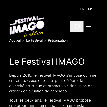
Aller
au
EN
FR
contenu
R
e
c
h
Accueil
Le Festival
Présentation
e
r
c
Le Festival IMAGO
h
e
r
Depuis 2016, le Festival IMAGO s’impose comme
un rendez-vous essentiel pour célébrer la
diversité artistique et promouvoir l’inclusion des
artistes en situation de handicap.
Tous les deux ans, le Festival IMAGO propose
une programmation pluridisciplinaire mêlant