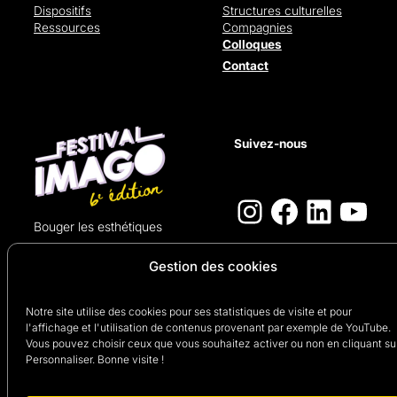
Dispositifs
Structures culturelles
Ressources
Compagnies
Colloques
Contact
Suivez-nous
Instagram
Faceboo
Linked
You
Bouger les esthétiques
© Festival IMAGO 2026
Gestion des cookies
Mentions légales
Notre site utilise des cookies pour ses statistiques de visite et pour
Politique de confidentialité
Plan du site
l'affichage et l'utilisation de contenus provenant par exemple de YouTube.
Déclaration d’accessibilité
Vous pouvez choisir ceux que vous souhaitez activer ou non en cliquant su
Cookies
Personnaliser. Bonne visite !